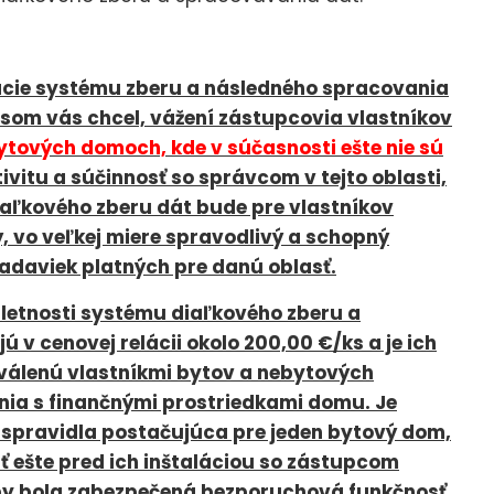
ácie systému zberu a následného spracovania
som vás chcel, vážení zástupcovia vlastníkov
ytových domoch, kde v súčasnosti ešte nie sú
ivitu a súčinnosť so správcom v tejto oblasti,
iaľkového zberu dát bude pre vlastníkov
, vo veľkej miere spravodlivý a schopný
iadaviek platných pre danú oblasť.
letnosti systému diaľkového zberu a
v cenovej relácii okolo 200,00 €/ks a je ich
hválenú vlastníkmi bytov a nebytových
nia s finančnými prostriedkami domu. Je
e spravidla postačujúca pre jeden bytový dom,
ať ešte pred ich inštaláciou so zástupcom
aby bola zabezpečená bezporuchová funkčnosť