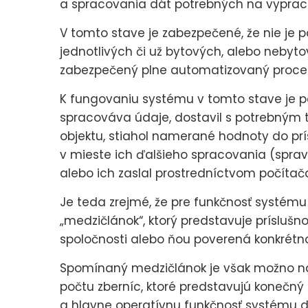
a spracovania dát potrebných na vyprac
V tomto stave je zabezpečené, že nie je p
jednotlivých či už bytových, alebo nebyto
zabezpečený plne automatizovaný proces
K fungovaniu systému v tomto stave je po
spracováva údaje, dostavil s potrebným 
objektu, stiahol namerané hodnoty do prí
v mieste ich ďalšieho spracovania (spravid
alebo ich zaslal prostredníctvom počítač
Je teda zrejmé, že pre funkčnosť systému 
„medzičlánok“, ktorý predstavuje prísluš
spoločnosti alebo ňou poverená konkrétn
Spomínaný medzičlánok je však možno nah
počtu zberníc, ktoré predstavujú konečn
a hlavne operatívnu funkčnosť systému d