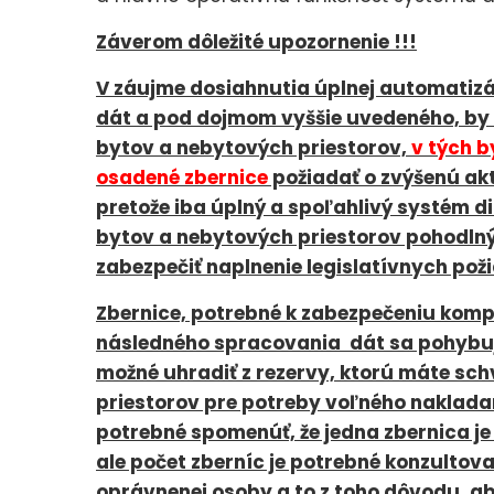
Záverom dôležité upozornenie !!!
V záujme dosiahnutia úplnej automatiz
dát a pod dojmom vyššie uvedeného, by 
bytov a nebytových priestorov,
v tých b
osadené zbernice
požiadať o zvýšenú akt
pretože iba úplný a spoľahlivý systém d
bytov a nebytových priestorov pohodlný
zabezpečiť naplnenie legislatívnych pož
Zbernice, potrebné k zabezpečeniu komp
následného spracovania dát sa pohybujú 
možné uhradiť z rezervy, ktorú máte sc
priestorov pre potreby voľného naklada
potrebné spomenúť, že jedna zbernica j
ale počet zberníc je potrebné konzultov
oprávnenej osoby a to z toho dôvodu, 