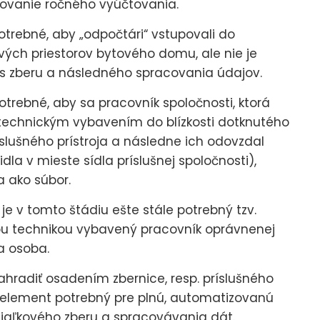
ovanie ročného vyúčtovania.
otrebné, aby „odpočtári“ vstupovali do
vých priestorov bytového domu, ale nie je
 zberu a následného spracovania údajov.
trebné, aby sa pracovník spoločnosti, ktorá
technickým vybavením do blízkosti dotknutého
slušného prístroja a následne ich odovzdal
la v mieste sídla príslušnej spoločnosti),
a ako súbor.
je v tomto štádiu ešte stále potrebný tzv.
nou technikou vybavený pracovník oprávnenej
a osoba.
radiť osadením zbernice, resp. príslušného
ý element potrebný pre plnú, automatizovanú
iaľkového zberu a spracovávania dát.