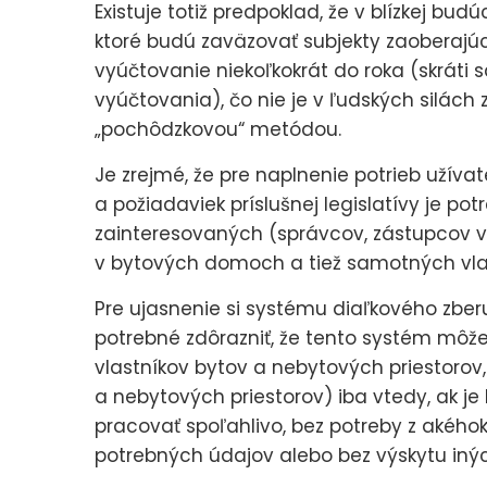
Existuje totiž predpoklad, že v blízkej bu
ktoré budú zaväzovať subjekty zaoberajú
vyúčtovanie niekoľkokrát do roka (skráti
vyúčtovania), čo nie je v ľudských silách 
„pochôdzkovou“ metódou.
Je zrejmé, že pre naplnenie potrieb užíva
a požiadaviek príslušnej legislatívy je p
zainteresovaných (správcov, zástupcov v
v bytových domoch a tiež samotných vlas
Pre ujasnenie si systému diaľkového zbe
potrebné zdôrazniť, že tento systém môž
vlastníkov bytov a nebytových priestorov,
a nebytových priestorov) iba vtedy, ak j
pracovať spoľahlivo, bez potreby z akého
potrebných údajov alebo bez výskytu inýc