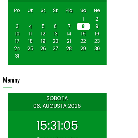
Po
Ut
St
Št
Pia
So
Ne
1
2
3
4
5
6
7
8
9
10
11
12
13
14
15
16
17
18
19
20
21
22
23
24
25
26
27
28
29
30
31
Meniny
SOBOTA
08. AUGUSTA 2026
15:31:06