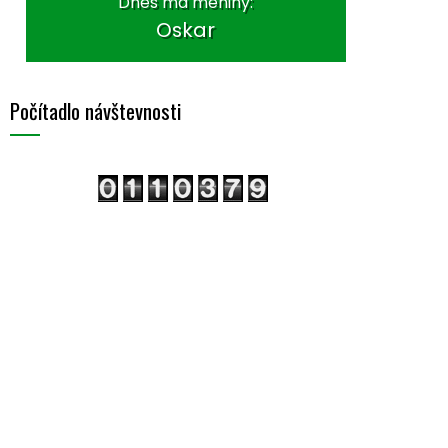
Dnes má meniny:
Oskar
Počítadlo návštevnosti