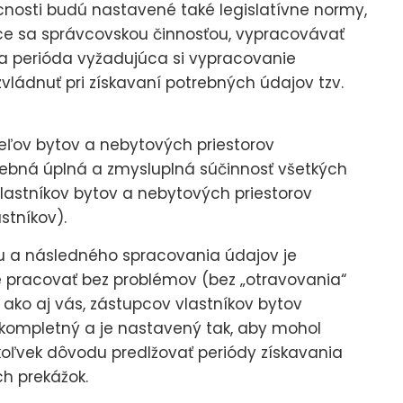
dúcnosti budú nastavené také legislatívne normy,
ce sa správcovskou činnosťou, vypracovávať
 sa perióda vyžadujúca si vypracovanie
zvládnuť pri získavaní potrebných údajov tzv.
teľov bytov a nebytových priestorov
otrebná úplná a zmysluplná súčinnosť všetkých
lastníkov bytov a nebytových priestorov
tníkov).
ru a následného spracovania údajov je
e pracovať bez problémov (bez „otravovania“
 ako aj vás, zástupcov vlastníkov bytov
e kompletný a je nastavený tak, aby mohol
koľvek dôvodu predlžovať periódy získavania
h prekážok.