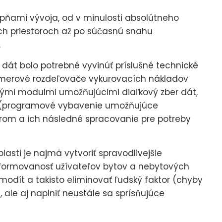
upňami vývoja, od v minulosti absolútneho
ch priestoroch až po súčasnú snahu
.
 dát bolo potrebné vyvinúť príslušné technické
pomerové rozdeľovače vykurovacích nákladov
ými modulmi umožňujúcimi diaľkový zber dát,
re (programové vybavenie umožňujúce
rom a ich následné spracovanie pre potreby
asti je najmä vytvoriť spravodlivejšie
 informovanosť užívateľov bytov a nebytových
modít a takisto eliminovať ľudský faktor (chyby
, ale aj naplniť neustále sa sprísňujúce