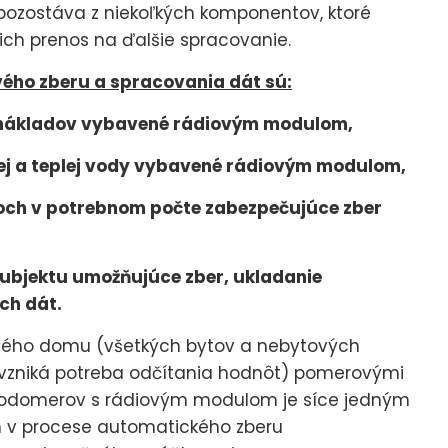
pozostáva z niekoľkých komponentov, ktoré
ch prenos na ďalšie spracovanie.
ého zberu a spracovania dát sú:
 nákladov vybavené rádiovým modulom,
ej a teplej vody vybavené rádiovým modulom,
och v potrebnom počte zabezpečujúce zber
ubjektu umožňujúce zber, ukladanie
ch dát.
vého domu (všetkých bytov a nebytových
 vzniká potreba odčítania hodnôt) pomerovými
vodomerov s rádiovým modulom je síce jedným
m v procese automatického zberu